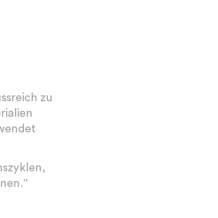
ussreich zu
rialien
rwendet
nszyklen,
onen."