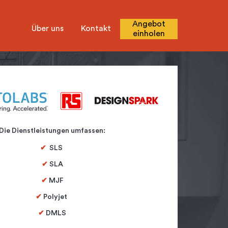
Angebot
Über uns
Kontakt
einholen
Die Dienstleistungen umfassen:
✔
SLS
✔
SLA
✔
MJF
✔
Polyjet
✔
DMLS