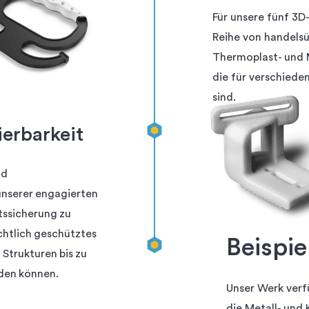
Für unsere fünf 3
Reihe von handelsü
Thermoplast- und M
die für verschied
sind.
ierbarkeit
nd
unserer engagierten
tssicherung zu
chtlich geschütztes
Beispie
Strukturen bis zu
den können.
Unser Werk verf
die Metall- und 