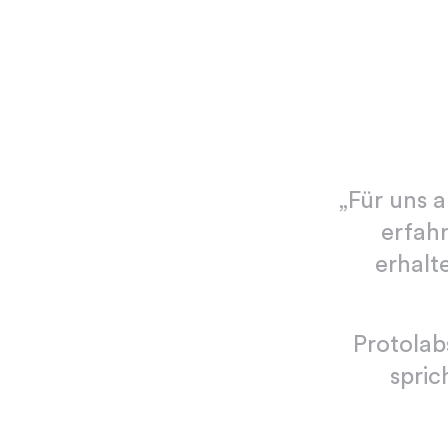
„Für uns a
erfahr
erhalt
Protolab
spric