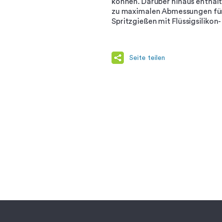
können. Darüber hinaus enthält
zu maximalen Abmessungen für 
Spritzgießen mit Flüssigsilikon
Seite teilen