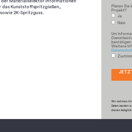
 der Materialselektor Informationen
Planen Sie 
das Kunststoffspritzgießen,
Projekt?
- sowie 2K-Spritzguss.
Ja
Nein
Um Informa
Dienstleist
bestätigen 
Weitere Inf
Datenschut
Zustim
JETZ
Wir nehmen Ihre
Daten werden zu
dienen lediglic