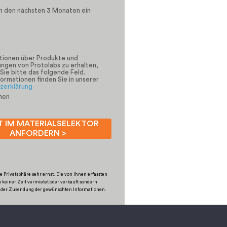
in den nächsten 3 Monaten ein
tionen über Produkte und
ungen von Protolabs zu erhalten,
Sie bitte das folgende Feld.
ormationen finden Sie in unserer
zerklärung
men
T IM MATERIALSELEKTOR
ANFORDERN >
 Privatsphäre sehr ernst. Die von Ihnen erfassten
 keiner Zeit vermietet oder verkauft sondern
h der Zusendung der gewünschten Informationen.