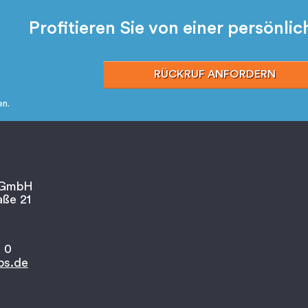
Profitieren Sie von einer persönli
RÜCKRUF ANFORDERN
en.
 GmbH
ße 21
 0
bs.de